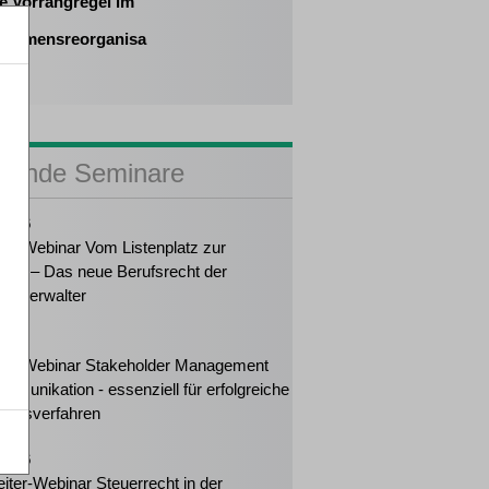
ve Vorrangregel im
 der
nehmensreorganisa
sende Seminare
2026
ker-Webinar Vom Listenplatz zur
ung – Das neue Berufsrecht der
enzverwalter
2026
ker-Webinar Stakeholder Management
mmunikation - essenziell für erfolgreiche
ungsverfahren
2026
eiter-Webinar Steuerrecht in der