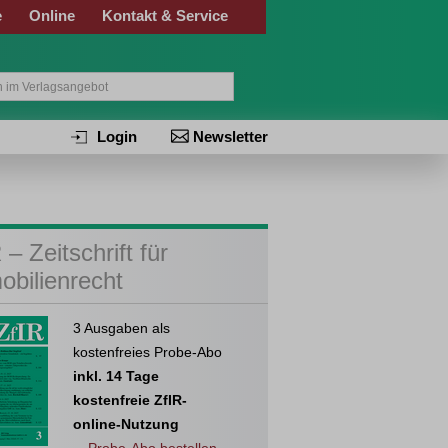
e
Online
Kontakt & Service
Login
Newsletter
 – Zeitschrift für
obilienrecht
3 Ausgaben als
kostenfreies Probe-Abo
inkl. 14 Tage
kostenfreie ZfIR-
online-Nutzung