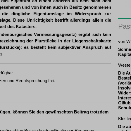
 das Eigentum an einem anderen als dem nach dem
vorgesehenen und von ihnen auch in Besitz genommenen
 die dingliche Eigentumslage im Widerspruch zur
lage. Diese Unrichtigkeit betrifft allerdings allein die
Pas
keit des Katasters.
ndenburgisches Vermessungsgesetz) ergibt sich kein
ezeichnung der Flurstücke in der Liegenschaftskarte
von W
lurstücke); es besteht kein subjektiver Anspruch auf
Schne
g.
Kapita
Weste
rfügbar.
Die A
Beste
zen und Rechtsprechung frei.
(vorlä
Insolv
Widers
Inter
Gläub
Schul
fügen, können Sie den gewünschten Beitrag trotzdem
Klost
Die ab
ewünschten Beitrag kostenpflichtig per Rechnung.