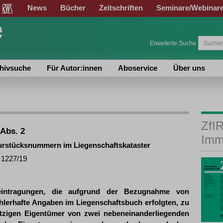
News
Bücher
Zeitschriften
Seminare/Webinar
Erweiterte Suche
hivsuche
Für Autor:innen
Aboservice
Über uns
ZfIR
Abs. 2
Imm
lurstücksnummern im Liegenschaftskataster
K 1227/19
eintragungen, die aufgrund der Bezugnahme von
ehlerhafte Angaben im Liegenschaftsbuch erfolgten, zu
etzigen Eigentümer von zwei nebeneinanderliegenden