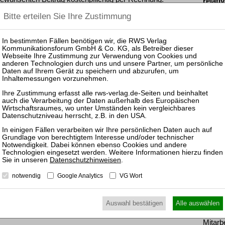
relati
Recht
nkl. 7 % MwSt. kaufen
Unter
tion
ewünschten Beitrag kostenpflichtig mit
PayPal
.
nkl. 7 % MwSt. kaufen
Pas
25.08.
Prakti
Zulass
Insolv
25.11.
Datenschutzhinweisen
.
Prakti
notwendig
Google Analytics
VG Wort
und Ko
Sanier
Auswahl bestätigen
Alle auswählen
14.10.
Mitarb