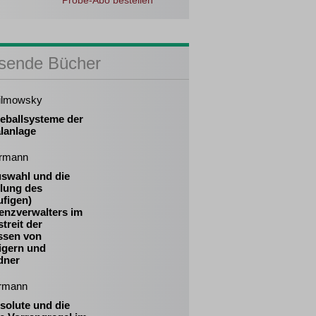
Probe-Abo bestellen
sende Bücher
ilmowsky
eballsysteme der
lanlage
rmann
uswahl und die
llung des
ufigen)
enzverwalters im
treit der
essen von
igern und
dner
ermann
solute und die