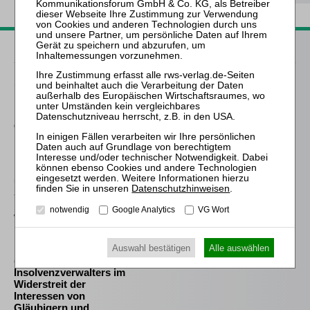
Passende Bücher
Schröder
Die Reform des
Eigenkapitalersatzrechts
durch das MoMiG
Frind (Hrsg.)
Best Practice Insolvenz-
und
Datenschutzhinweisen
.
Sanierungsverwaltung
notwendig
Google Analytics
VG Wort
Westermann
Die Auswahl und die
Auswahl bestätigen
Alle auswählen
Bestellung des
(vorläufigen)
Insolvenzverwalters im
Widerstreit der
Interessen von
Gläubigern und