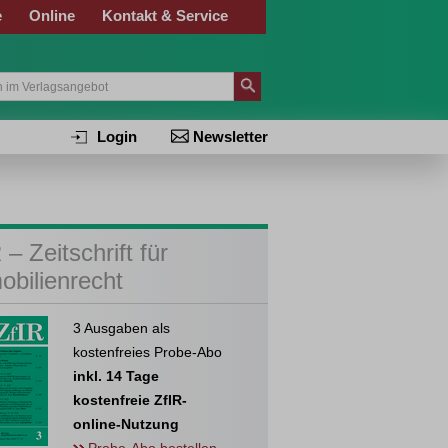
e
Online
Kontakt & Service
Login
Newsletter
 – Zeitschrift für
obilienrecht
3 Ausgaben als
kostenfreies Probe-Abo
inkl. 14 Tage
kostenfreie ZfIR-
online-Nutzung