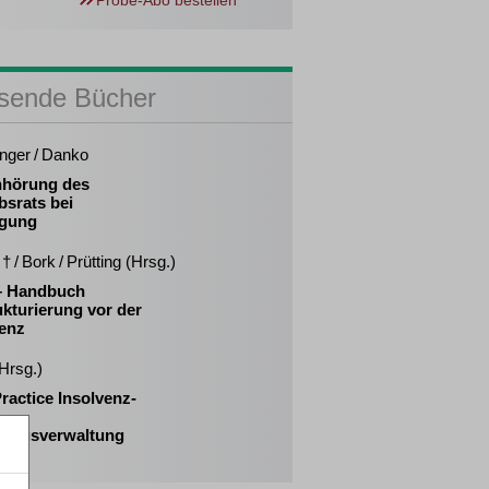
Probe-Abo bestellen
sende Bücher
inger / Danko
nhörung des
bsrats bei
gung
† / Bork / Prütting (Hrsg.)
 – Handbuch
kturierung vor der
venz
(Hrsg.)
ractice Insolvenz-
rungsverwaltung