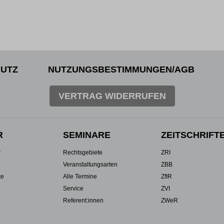
UTZ
NUTZUNGSBESTIMMUNGEN/AGB
VERTRAG WIDERRUFEN
R
SEMINARE
ZEITSCHRIFT
r
Rechtsgebiete
ZRI
Veranstaltungsarten
ZBB
te
Alle Termine
ZfIR
Service
ZVI
Referent:innen
ZWeR