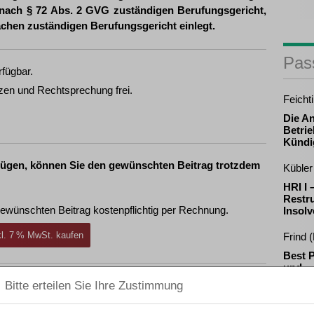
 nach § 72 Abs. 2 GVG zuständigen Berufungsgericht,
achen zuständigen Berufungsgericht einlegt.
Pas
rfügbar.
zen und Rechtsprechung frei.
Feicht
Die A
Betrie
Kündi
fügen, können Sie den gewünschten Beitrag trotzdem
Kübler 
HRI I
Restru
ewünschten Beitrag kostenpflichtig per Rechnung.
Insol
nkl. 7 % MwSt. kaufen
Frind 
Best P
und
Sanie
ewünschten Beitrag kostenpflichtig mit
PayPal
.
nkl. 7 % MwSt. kaufen