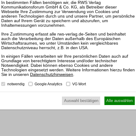
Pas
16.09.
Mitarb
Praxis
17.02.
Mitarb
Praxis
Datenschutzhinweisen
.
16.06.
notwendig
Google Analytics
VG Wort
Mitarb
Praxis
Auswahl bestätigen
Alle auswählen