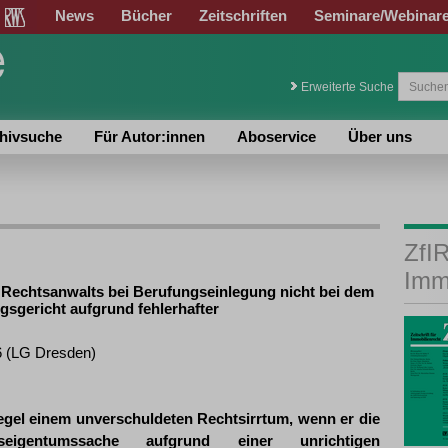
News
Bücher
Zeitschriften
Seminare/Webinar
Erweiterte Suche
hivsuche
Für Autor:innen
Aboservice
Über uns
ZfIR
Imm
 Rechtsanwalts bei Berufungseinlegung nicht bei dem
sgericht aufgrund fehlerhafter
6 (LG Dresden)
Regel einem unverschuldeten Rechtsirrtum, wenn er die
igentumssache aufgrund einer unrichtigen