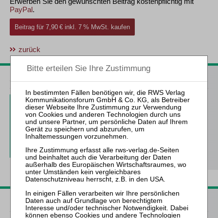
Erwerben Sie den gewünschten Beitrag kostenpflichtig mit
PayPal
.
Beitrag für 7,90 € inkl. 7 % MwSt. kaufen
zurück
ZfIR – Zeitschrift für Immobilienrecht
3 Ausgaben als kostenfreies Probe-Abo
inkl. 14 Tage kostenfreie ZfIR-
online-Nutzung
Probe-Abo bestellen
Passende Bücher