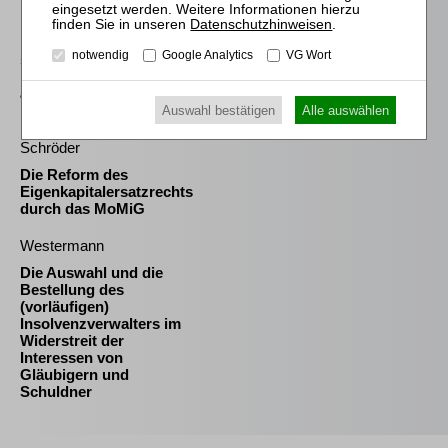
Meyer
Datenschutzhinweisen
.
Die Freigabe der
notwendig
Google Analytics
VG Wort
selbständigen Tätigkeit
nach § 35 Abs. 2 InsO aus
arbeitsrechtlicher
Perspektive
Auswahl bestätigen
Alle auswählen
Schröder
Die Reform des
Eigenkapitalersatzrechts
durch das MoMiG
Westermann
Die Auswahl und die
Bestellung des
(vorläufigen)
Insolvenzverwalters im
Widerstreit der
Interessen von
Gläubigern und
Schuldner