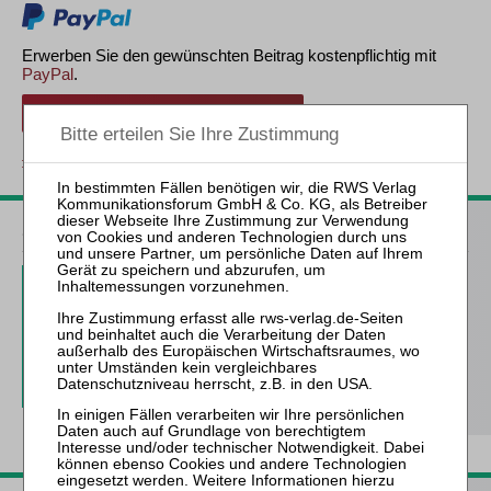
Erwerben Sie den gewünschten Beitrag kostenpflichtig mit
PayPal
.
Beitrag für 7,90 € inkl. 7 % MwSt. kaufen
zurück
ZfIR – Zeitschrift für Immobilienrecht
3 Ausgaben als kostenfreies Probe-Abo
inkl. 14 Tage kostenfreie ZfIR-
online-Nutzung
Probe-Abo bestellen