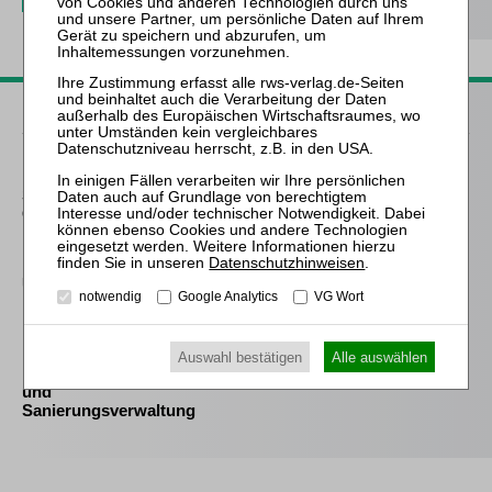
Passende Bücher
Kahlert
Steuerliche Aspekte der
GmbH-Sanierung
Holzapfel / Pöllath / Engelhardt / Fischer (Hrsg.)
Datenschutzhinweisen
.
Unternehmenskauf in
notwendig
Google Analytics
VG Wort
Recht und Praxis
Frind (Hrsg.)
Auswahl bestätigen
Alle auswählen
Best Practice Insolvenz-
und
Sanierungsverwaltung