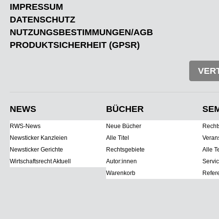
IMPRESSUM
DATENSCHUTZ
NUTZUNGSBESTIMMUNGEN/AGB
PRODUKTSICHERHEIT (GPSR)
VER
NEWS
BÜCHER
SE
RWS-News
Neue Bücher
Recht
Newsticker Kanzleien
Alle Titel
Veran
Newsticker Gerichte
Rechtsgebiete
Alle T
Wirtschaftsrecht Aktuell
Autor:innen
Servi
Warenkorb
Refer