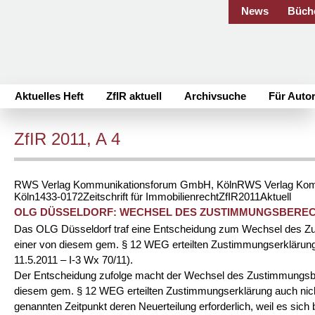
News
Büch
Aktuelles Heft
ZfIR aktuell
Archivsuche
Für Auto
ZfIR 2011, A 4
RWS Verlag Kommunikationsforum GmbH, Köln
RWS Verlag Kom
Köln
1433-0172
Zeitschrift für Immobilienrecht
ZfIR
2011
Aktuell
OLG DÜSSELDORF: WECHSEL DES ZUSTIMMUNGSBERECH
Das OLG Düsseldorf traf eine Entscheidung zum Wechsel des Z
einer von diesem gem. § 12 WEG erteilten Zustimmungserklärung
11.5.2011 – I-3 Wx 70/11
).
Der Entscheidung zufolge macht der Wechsel des Zustimmungsbe
diesem gem. § 12 WEG erteilten Zustimmungserklärung auch nic
genannten Zeitpunkt deren Neuerteilung erforderlich, weil es sich 