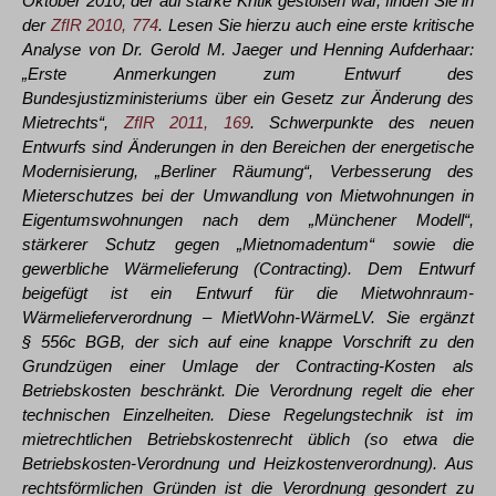
Oktober 2010, der auf starke Kritik gestoßen war, finden Sie in
der
ZfIR 2010, 774
. Lesen Sie hierzu auch eine erste kritische
Analyse von Dr. Gerold M. Jaeger und Henning Aufderhaar:
„Erste Anmerkungen zum Entwurf des
Bundesjustizministeriums über ein Gesetz zur Änderung des
Mietrechts“,
ZfIR 2011, 169
. Schwerpunkte des neuen
Entwurfs sind Änderungen in den Bereichen der energetische
Modernisierung, „Berliner Räumung“, Verbesserung des
Mieterschutzes bei der Umwandlung von Mietwohnungen in
Eigentumswohnungen nach dem „Münchener Modell“,
stärkerer Schutz gegen „Mietnomadentum“ sowie die
gewerbliche Wärmelieferung (Contracting). Dem Entwurf
beigefügt ist ein Entwurf für die Mietwohnraum-
Wärmelieferverordnung – MietWohn-WärmeLV. Sie ergänzt
§ 556c BGB, der sich auf eine knappe Vorschrift zu den
Grundzügen einer Umlage der Contracting-Kosten als
Betriebskosten beschränkt. Die Verordnung regelt die eher
technischen Einzelheiten. Diese Regelungstechnik ist im
mietrechtlichen Betriebskostenrecht üblich (so etwa die
Betriebskosten-Verordnung und Heizkostenverordnung). Aus
rechtsförmlichen Gründen ist die Verordnung gesondert zu