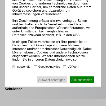
Passende Bücher
Frege / Riedel
Schlussbericht und
Schlussrechnung
von Wilmowsky
Schneeballsysteme der
Kapitalanlage
Westermann
Datenschutzhinweisen
.
Die Auswahl und die
Bestellung des
notwendig
Google Analytics
VG Wort
(vorläufigen)
Insolvenzverwalters im
Widerstreit der
Auswahl bestätigen
Alle auswählen
Interessen von
Gläubigern und
Schuldner