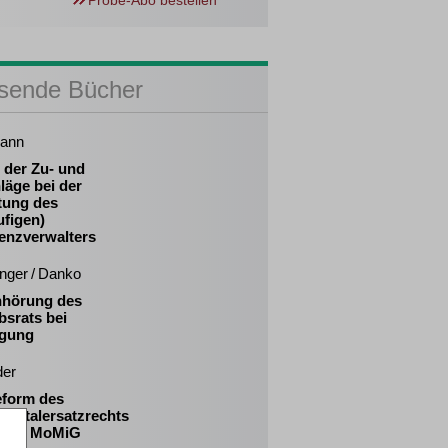
Probe-Abo bestellen
sende Bücher
ann
 der Zu- und
läge bei der
tung des
ufigen)
venzverwalters
inger / Danko
nhörung des
bsrats bei
gung
der
eform des
apitalersatzrechts
 das MoMiG