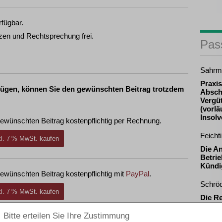
rfügbar.
zen und Rechtsprechung frei.
Pas
Sahrm
Praxis
fügen, können Sie den gewünschten Beitrag trotzdem
Absch
Vergü
(vorlä
Insol
ewünschten Beitrag kostenpflichtig per Rechnung.
Feicht
nkl. 7 % MwSt. kaufen
Die A
Betrie
Kündi
ewünschten Beitrag kostenpflichtig mit
PayPal
.
Schrö
nkl. 7 % MwSt. kaufen
Die R
Eigenk
durch