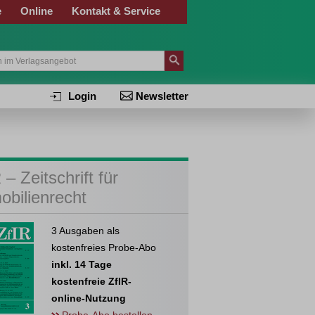
e
Online
Kontakt & Service
Login
Newsletter
 – Zeitschrift für
obilienrecht
3 Ausgaben als
kostenfreies Probe-Abo
inkl. 14 Tage
kostenfreie ZfIR-
online-Nutzung