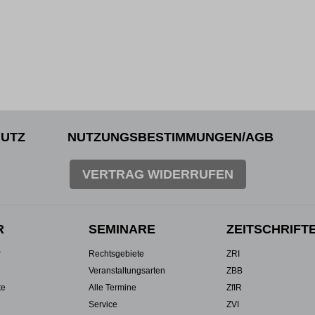
UTZ
NUTZUNGSBESTIMMUNGEN/AGB
VERTRAG WIDERRUFEN
R
SEMINARE
ZEITSCHRIFT
r
Rechtsgebiete
ZRI
Veranstaltungsarten
ZBB
te
Alle Termine
ZfIR
Service
ZVI