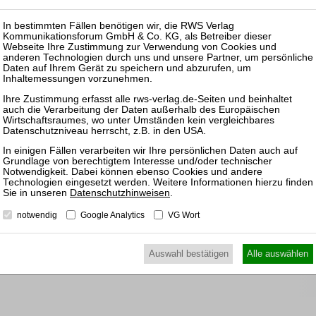
Pas
25.08.
Prakti
Zulass
Insolv
14.10.
Mitarb
Datenschutzhinweisen
.
Insolv
notwendig
Google Analytics
VG Wort
10.03.
Mitarb
Auswahl bestätigen
Alle auswählen
Insolv