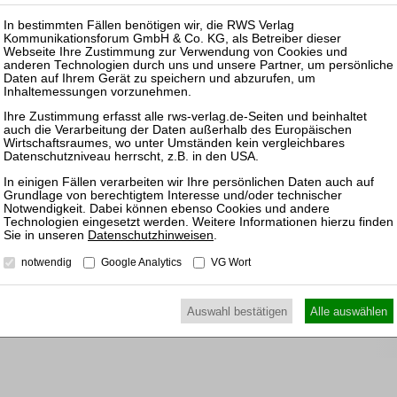
Pas
25.11.
Prakti
und Ko
Sanier
09.11.
Frankfu
Datenschutzhinweisen
.
und Ge
notwendig
Google Analytics
VG Wort
16.11.
Prakti
Auswahl bestätigen
Alle auswählen
Insolv