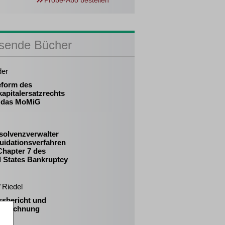
Probe-Abo bestellen
sende Bücher
der
eform des
apitalersatzrechts
 das MoMiG
solvenzverwalter
uidationsverfahren
Chapter 7 des
d States Bankruptcy
/ Riedel
ssbericht und
ssrechnung