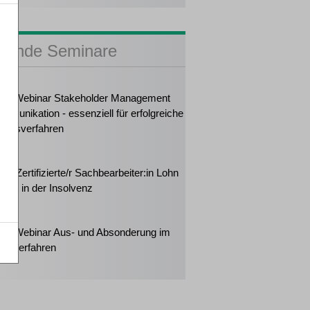
sende Seminare
2026
ker-Webinar Stakeholder Management
mmunikation - essenziell für erfolgreiche
ungsverfahren
2026
rt: Zertifizierte/r Sachbearbeiter:in Lohn
halt in der Insolvenz
2026
ker-Webinar Aus- und Absonderung im
enzverfahren