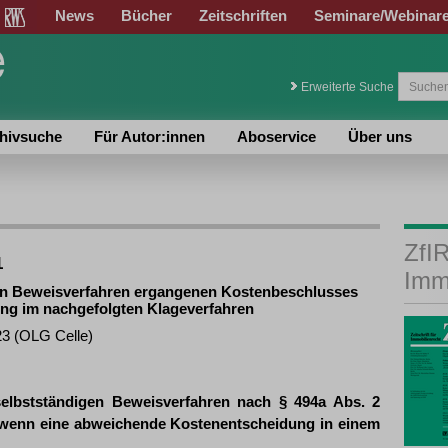
News
Bücher
Zeitschriften
Seminare/Webinar
Erweiterte Suche
hivsuche
Für Autor:innen
Aboservice
Über uns
ZfIR
1
Imm
en Beweisverfahren ergangenen Kostenbeschlusses
ng im nachgefolgten Klageverfahren
23 (OLG Celle)
elbstständigen Beweisverfahren nach § 494a Abs. 2
t, wenn eine abweichende Kostenentscheidung in einem