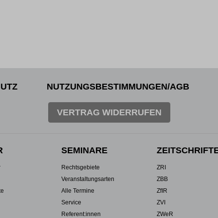
UTZ
NUTZUNGSBESTIMMUNGEN/AGB
VERTRAG WIDERRUFEN
R
SEMINARE
ZEITSCHRIFT
r
Rechtsgebiete
ZRI
Veranstaltungsarten
ZBB
te
Alle Termine
ZfIR
Service
ZVI
Referent:innen
ZWeR