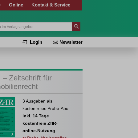
e
Online
Kontakt & Service
Login
Newsletter
 – Zeitschrift für
obilienrecht
3 Ausgaben als
kostenfreies Probe-Abo
inkl. 14 Tage
kostenfreie ZfIR-
online-Nutzung