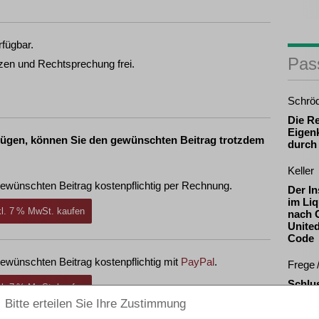
rfügbar.
Pas
zen und Rechtsprechung frei.
Schrö
Die R
Eigenk
fügen, können Sie den gewünschten Beitrag trotzdem
durch
Keller
ewünschten Beitrag kostenpflichtig per Rechnung.
Der In
im Liq
nkl. 7 % MwSt. kaufen
nach 
Unite
Code
ewünschten Beitrag kostenpflichtig mit
PayPal
.
Frege 
Schlu
nkl. 7 % MwSt. kaufen
Schlu