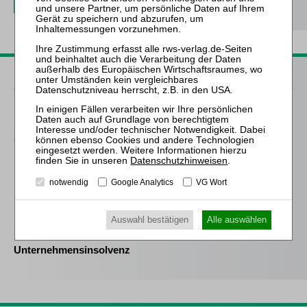
Passende Bücher
Hölzle
Praxisleitfaden
SanInsFoG
Datenschutzhinweisen
.
Kübler † / Bork / Prütting (Hrsg.)
HRI I – Handbuch
notwendig
Google Analytics
VG Wort
Restrukturierung vor der
Insolvenz
Auswahl bestätigen
Alle auswählen
Sinz / Rechel
Unternehmensinsolvenz