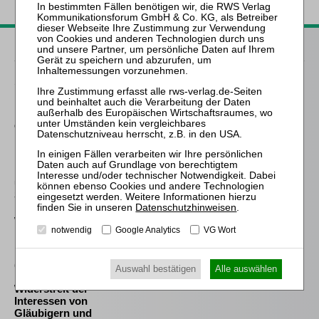
Passende Bücher
Schröder
Die Reform des
Eigenkapitalersatzrechts
durch das MoMiG
Frind (Hrsg.)
Best Practice Insolvenz-
und
Sanierungsverwaltung
Datenschutzhinweisen
.
Westermann
notwendig
Google Analytics
VG Wort
Die Auswahl und die
Bestellung des
(vorläufigen)
Auswahl bestätigen
Alle auswählen
Insolvenzverwalters im
Widerstreit der
Interessen von
Gläubigern und