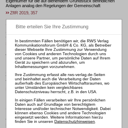
Eigentümer für die auf dienendem Grundstück befindlichen
Anlagen analog den Regelungen der Gemeinschaft
ZfIR 2019, 357
OLG Brandenburg, Urt. v. 02.04.2019 – 3 U 33/18
85. Eigentumsverlust des Dritten an Bauwerk auf im
ehemaligen Beitrittsgebiet befindlichem Grundstück
ZfIR 2019, 357
Wohnungseigentumsrecht
BGH, Urt. v. 22.03.2019 – V ZR 105/18
86. Keine Beschlusskompetenz der WEG zur Einführung einer
Vertragsstrafe bei Verstoß gegen in GO bestimmte
Vermietungsbeschränkungen
ZfIR 2019, 357
BGH, Beschl. v. 17.01.2019 – V ZB 121/18
87. Rechtsmittelbeschwer von regelmäßig 750 € bei gegen
Bestellung des Verwaltungsbeirats gerichteter erfolgloser
Anfechtungsklage
Datenschutzhinweisen
.
ZfIR 2019, 357