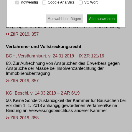
notwendig
Google Analytics
VG Wort
OLG München, Beschl. v. 10.04.2019 – 34 Wx 92/18
88. Zulässige Eintragung eines Sondernutzungsrechts an
Auswahl bestätigen
Alle auswählen
zwingenden Gemeinschaftsräumen (hier: Heizungsraum)
vorgelagerten Räumen bei in TE enthaltener Einschränkung
ZfIR 2019, 357
Verfahrens- und Vollstreckungsrecht
BGH, Versäumnisurt. v. 24.01.2019 – IX ZR 121/16
89. Zur Aufrechnung von Ansprüchen des Erwerbers gegen
Ansprüche der Masse bei Insolvenzanfechtung der
Immobilienübertragung
ZfIR 2019, 357
KG, Beschl. v. 14.03.2019 – 2 AR 6/19
90. Keine Sonderzuständigkeit der Kammer für Bausachen bei
vor dem 1. 1. 2018 anhängig gewordenen Verfahren/Keine
Bindung an Verweisungsbeschluss anderer Kammer
ZfIR 2019, 358