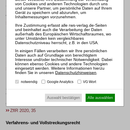
6. (Gesamtschuldnerische) Haftung der Träger der
Straßenbaulast gegenüber einem Grundstückseigentümer
wegen Überschwemmungen nach Straßensanierungsarbeiten
ZfIR 2020, 34
Steuerrecht
BFH, Urt. v. 28.05.2019 – II R 4/16 +
7. Berechnung des erbschaftsteuermindernden
Nießbrauchsrechts unter Abzug vom Schenker/Nießbraucher
im Innenverhältnis übernommener Schuldzinsen
ZfIR 2020, 35
Datenschutzhinweisen
.
BFH, Urt. v. 22.05.2019 – III R 21/16
notwendig
Google Analytics
VG Wort
8. Erweiterte Kürzung der Gewerbesteuer auch bei Beteiligung
grundstücksverwaltender, gewerblich geprägter
Auswahl bestätigen
Alle auswählen
Kapitalgesellschaft an grundstücksverwaltender, nicht
gewerblich geprägter Personengesellschaft
ZfIR 2020, 35
Verfahrens- und Vollstreckungsrecht